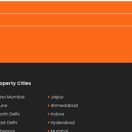
aretra. Vestibulum erat wisi, condimentum
pharetra. V
d, commodo [...]
sed, commod
operty Cities
avi Mumbai
Jaipur
une
Ahmedabad
orth Delhi
Indore
ast Delhi
Hyderabad
hennai
Mumbai