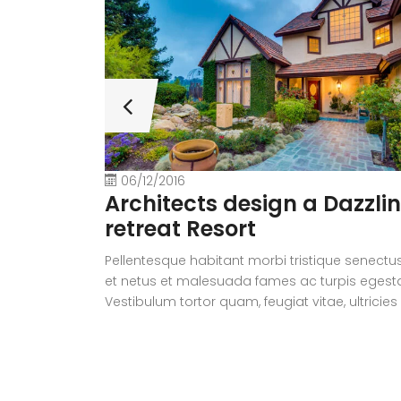
06/12/2016
Architects design a Dazzli
retreat Resort
Pellentesque habitant morbi tristique senectu
et netus et malesuada fames ac turpis egest
Vestibulum tortor quam, feugiat vitae, ultricies
eget, tempor sit amet, ante. Donec eu libero si
amet quam egestas semper. Aenean ultricies
mi vitae est. Mauris placerat eleifend leo.
Quisque sit amet est et sapien ullamcorper