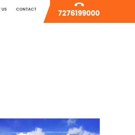
 US
CONTACT
7276199000