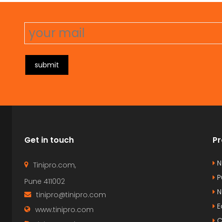
pharetra. Vestibulum erat wisi, condimentum
ph
sed, commodo [...]
se
submit
Get in touch
Pr
N
Tinipro.com,
P
Pune 411002
N
tinipro@tinipro.com
E
www.tinipro.com
C