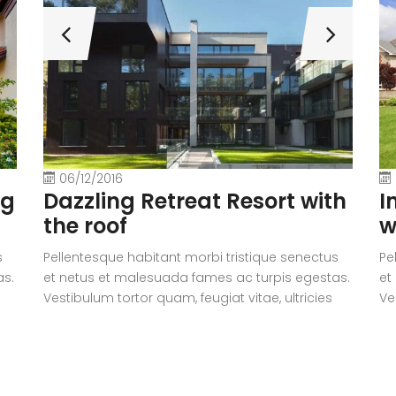
06/12/2016
Dazzling Retreat Resort with
ng
I
the roof
w
Pellentesque habitant morbi tristique senectus
s
Pe
et netus et malesuada fames ac turpis egestas.
as.
et
Vestibulum tortor quam, feugiat vitae, ultricies
Ve
eget, tempor sit amet, ante. Donec eu libero sit
t
eg
amet quam egestas semper. Aenean ultricies
am
mi vitae est. Mauris placerat eleifend leo.
mi
Quisque sit amet est et sapien ullamcorper
Qu