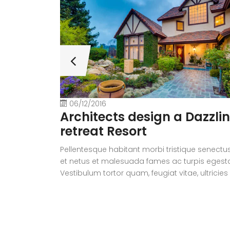
06/12/2016
Architects design a Dazzli
retreat Resort
Pellentesque habitant morbi tristique senectu
et netus et malesuada fames ac turpis egest
Vestibulum tortor quam, feugiat vitae, ultricies
eget, tempor sit amet, ante. Donec eu libero si
amet quam egestas semper. Aenean ultricies
mi vitae est. Mauris placerat eleifend leo.
Quisque sit amet est et sapien ullamcorper