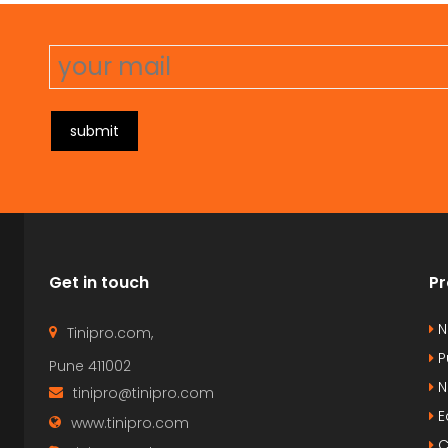
pharetra. Vestibulum erat wisi, condimentum
ph
sed, commodo [...]
se
submit
Get in touch
Pr
N
Tinipro.com,
P
Pune 411002
N
tinipro@tinipro.com
E
www.tinipro.com
C