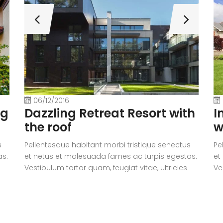
06/12/2016
Dazzling Retreat Resort with
ng
I
the roof
w
Pellentesque habitant morbi tristique senectus
s
Pe
et netus et malesuada fames ac turpis egestas.
as.
et
Vestibulum tortor quam, feugiat vitae, ultricies
Ve
eget, tempor sit amet, ante. Donec eu libero sit
t
eg
amet quam egestas semper. Aenean ultricies
am
mi vitae est. Mauris placerat eleifend leo.
mi
Quisque sit amet est et sapien ullamcorper
Qu