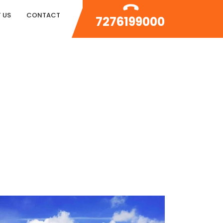
 US
CONTACT
7276199000