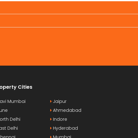
aretra. Vestibulum erat wisi, condimentum
pharetra. V
d, commodo [...]
sed, commod
operty Cities
avi Mumbai
Jaipur
une
Ahmedabad
orth Delhi
Indore
ast Delhi
Hyderabad
hennai
Mumbai